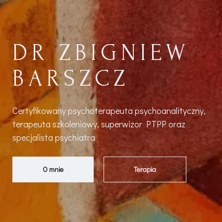
DR ZBIGNIEW
BARSZCZ
Certyfikowany psychoterapeuta psychoanalityczny,
terapeuta szkoleniowy, superwizor PTPP oraz
specjalista psychiatra
O mnie
Terapia